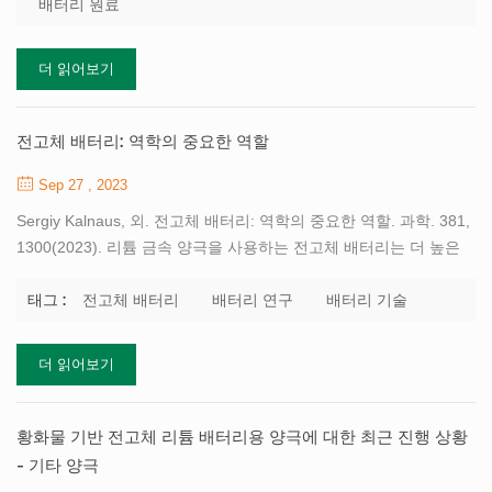
배터리 원료
접착제를 얻습니다. PVDF 접착제는 일정한 점도를 지닌 무색 투명
한 액체이며 필요에 따라 고형분 함량을 5%~10% 사이로 조절할 수
더 읽어보기
있습니다. 준비된 접착제 용액은 일반적으로 교반 과정에서 생성된
기포를 제거하기 위해 진공화하고 12시간 이상 방치해야 합니다. 그
런 다음 밀봉된 파이프라인을 통해 정량 펌프를 통해 일정량을 슬러
전고체 배터리: 역학의 중요한 역할
리 준비 혼합기로 전달합니다. 도전제 SP를 첨가하고 ...
Sep 27 , 2023
Sergiy Kalnaus, 외. 전고체 배터리: 역학의 중요한 역할. 과학. 381,
1300(2023). 리튬 금속 양극을 사용하는 전고체 배터리는 더 높은
에너지 밀도, 더 긴 수명, 더 넓은 작동 온도 및 향상된 안전성을 제
공할 수 있는 잠재력을 가지고 있습니다. 대부분의 연구는 재료와 인
전고체 배터리
배터리 연구
배터리 기술
태그 :
터페이스의 수송 역학과 전기화학적 안정성을 향상시키는 데 중점
을 두었지만 재료 역학 조사가 필요한 중요한 과제도 있습니다. 고
더 읽어보기
체-고체 인터페이스, 기계적 접촉 및 고체 배터리 작동 중 응력 발생
이 있는 배터리에서는 이러한 인터페이스에서 안정적인 전하 이동
을 유지하기 위한 전기화학적 안정성만큼 중요합니다. 이 검토에서
황화물 기반 전고체 리튬 배터리용 양극에 대한 최근 진행 상황
는 정상 및 확장된 배터리 사이클링으로 인해 발생하는 스트레스와
- 기타 양극
변형 및 스트레스 완화를 위한 관련 메...