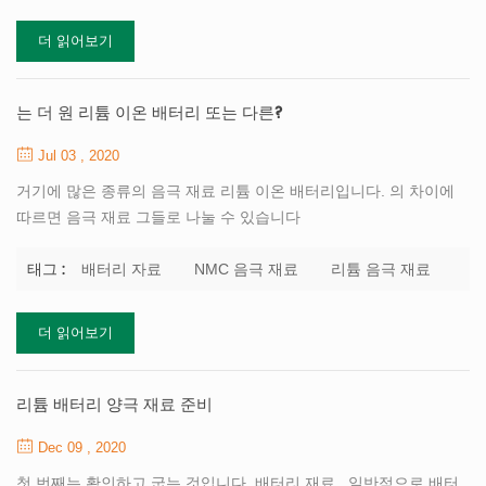
루션 , 우리는 제공 할 수 있습니다 연료 전지들 기재 , 기계를 만드
더 읽어보기
는 연료 전지 과 기술적 지원 . 우리는 또한 디자인 할 수 있습니다
너 스스로 연료 전지 연구실 , 연료 전지 파일럿 라인 및 생산 라인
귀하의 요청에 따라 공장에서. 비교 기존의 전력 전지를 사용하면 연
는 더 원 리튬 이온 배터리 또는 다른?
료 전지가 전기로 직접 변환됩니다. 전기 화...
Jul 03 , 2020
거기에 많은 종류의 음극 재료 리튬 이온 배터리입니다. 의 차이에
따르면 음극 재료 그들로 나눌 수 있습니다
LiNiMnCoO2NMC(NCM)음극 재료 , LiNiCoAlO2 다시 다시 작업을
시작하는 음극 재료 , LiFePO4 건전지 음극 LFP , LiCoO2LCO 음극
배터리 자료
NMC 음극 재료
리튬 음극 재료
태그 :
선 , LiMn2O4 새해를 맞아 새롭게 음극선 고 Li4Ti5O12LTO 재료 .
삼진 리튬 건전지를 참조 리튬 배터리를 사용하는 세 가지 전이금속
더 읽어보기
산화물 니켈,코발트,망간으로 캐소드전극 재료입니다. 그것의 이점
을 결합한 리튬 코발트 산화물,리튬 니켈 산 및 리튬 망간산,그리고
그 성능이 우수하다. TOB 제공하는 고성능 및 높은-용량 음극 재료
리튬 배터리 양극 재료 준비
글로벌 리튬 건전지 제조업과 연구를 한다. 원료는 리튬 배터리 긍정
Dec 09 , 2020
적인 소재로 우수한 포괄...
첫 번째는 확인하고 굽는 것입니다. 배터리 재료 . 일반적으로 배터