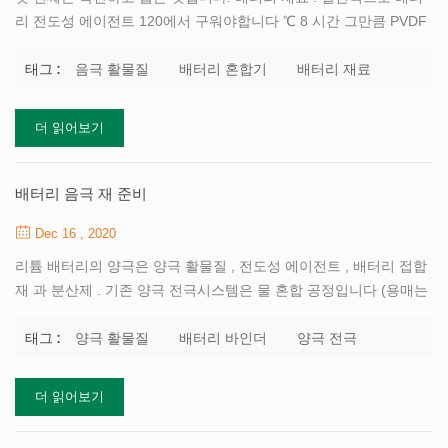
리 전도성 에이전트 120에서 구워야합니다 ℃ 8 시간 그만큼 PVDF
가루 해야 80 세에 구워지다 ℃ 8 시간 그만큼 음극 활물질 (LFP,
NCM 등) 들어오는 상태와 프로세스에 따라재료 여부 구워서 건조
음극 활물질
배터리 혼합기
배터리 재료
태그 :
시켜야합니다. 건조 후 (습식 공정) 혼합 PVDF 가루 과 NMP 용제
바인더 만들기 (접착제) 전극 용. PVDF 의 품질 바인더 (접착제) 배
더 읽어보기
터리의 내부 저항과 전기적 성능에 매우 중요합니다. 바인더 혼합에
영향을 미치는 요인에는 온도와 교반 속도가 포함됩니다. 황변으로
인한 바인더의 온도가 높을수록 접착력에 영향을줍니다. 혼합 속도
배터리 음극 재 준비
가 너무 높고 바인더가 깨지기 쉽습니다. 특정 속도는 분산 판의 크
Dec 16 , 2020
기에 따라 다릅니다. 일반적으로 분...
리튬 배터리의 양극은 양극 활물질 , 전도성 에이전트 , 배터리 접합
재 과 분산제 . 기존 양극 전극시스템은 물 혼합 공정입니다 (용매는
탈 이온수입니다), 따라서 유입되는 물질은 건조 할 필요가 없습니
다. 이 프로세스 필요 : 탈 이온수의 전도도 ≤1us / cm. 작업장 온도
양극 활물질
배터리 바인더
양극 전극
태그 :
≤40 ℃, 습도 : ≤25 % RH. 재료 확인 후 접착제 용액 준비 ( CMC 가
루 및 물 구성) 먼저. 부어 흑연 분말 과 전도성 에이전트 ( 카본 블랙
더 읽어보기
, CNT , 그래 핀 등 ) 으로 그만큼 배터리 슬러리 믹스 어건조 용 혼
합. 진공 상태가 아닌 것이 좋습니다. 펌핑됩니다. 순환 수 시작 (입