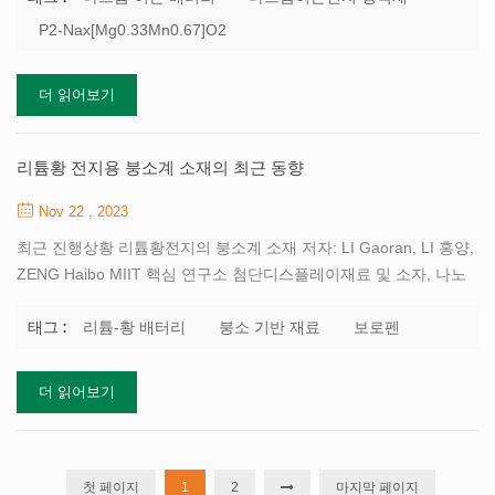
국 2. 고성능 세라믹 및 초미세 미세 구조 국가 핵심 연구소, 상하이
P2-Nax[Mg0.33Mn0.67]O2
세라믹 연구소, 중국 과학 아카데미, 상하이 200050, 중국 3. 중국과
학원대학교 재료과학 및 광전자 공학 센터, 베이징 100049, 중국 4.
더 읽어보기
중국과학원 항저우고등연구소 화학재료과학부, 항저우 310024, 중
국 초록 원재료의 저렴한 가격과 폭넓은 유통의 장점을 바탕으로 나
트륨이온전지는 최고의 대체 소재로 꼽힌다...
리튬황 전지용 붕소계 소재의 최근 동향
Nov 22 , 2023
최근 진행상황 리튬황전지의 붕소계 소재 저자: LI Gaoran, LI 홍양,
ZENG Haibo MIIT 핵심 연구소 첨단디스플레이재료 및 소자, 나노
광전자공학연구소 난징대학교 재료공학부 재료 과학기술, 난징
210094 초록 리튬황(Li-S) 배터리 재생 차세대 전기화학에너지 개
리튬-황 배터리
붕소 기반 재료
보로펜
태그 :
발의 핵심 역할 에너지 밀도가 높고 비용이 저렴하기 때문에 저장 기
술을 사용합니다. 그러나 그들의 실제 적용은 여전히 ​​느린 속도와 낮
더 읽어보기
은 속도로 인해 방해를 받습니다. 상대적으로 낮은 기여를 하는 전환
반응의 가역성 실제 용량, 쿨롱 비효율성 및 사이클링 불안정성. 이
에 전도성, 흡착성, 촉매성 기능을 합리적으로 설계 재료는 황을 안
정화하고 촉진하는 중요한 경로를 제시합니다. 전기화학. 독특한 원
첫 페이지
1
2
마지막 페이지