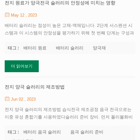
쇄 및 사이클링 중 비가역적인 상 변형으로 인해 사이클링 안정성이
전지 원료가 양극전극 슬러리의 안정성에 미치는 영향
...
May 12 , 2023
배터리 슬러리는 점성이 높은 고체-액체입니다. 2단계 서스펜션 시
스템과 이 시스템의 안정성을 평가하기 위해 첫 번째 단계는 구성과
기능적 특성을 연구하는 것입니다. 대부분의 리튬 산업에서는 혼합
하여 형성된 혼합물인 유성 슬러리를 사용합니다. 활물질, 바인더,
배터리 원료
배터리 슬러리
양극재
태그 :
도전제, 용제 등을 분산시키는 공정 일정한 비율과 순서. 음극 활성
재료 메인으로 음극 슬러리의 전기화학적 활성 성분, 음극 활성 물질
더 읽어보기
전압, 에너지 밀도 및 기타 기본 특성을 결정합니다. 배터리는 슬러
리 시스템의 핵심 영혼입니다. 입자 크기 분포, 비표면적, pH 또는
잔류 알칼리 값 등 활물질의 성질은 슬러리의 안정성에 영향을 미친
전지 양극 슬러리의 제조방법
다. 입자 크기 분포: 입자 활물질의 크기와 입자 크기 분포가 중요합
Jun 02 , 2023
니다. 슬러리 제조 과정의 요소. 활성 입자가 작을수...
전지 양극 슬러리의 제조방법 습식전극 제조공정 음극 전극으로는
이중 유성 혼합기를 사용하였다슬러리 준비 장비. 먼저 폴리불화비
닐리덴(PVDF) 접착제를 준비합니다. 일반 혼합 탱크를 사용하여 먼
저 일정량의 용매 NMP(N-메틸피롤리돈)를 붓고 설계된 고형분에
배터리 음극 슬러리
음극 슬러리 준비
태그 :
따라 바인더 PVDF 분말을 추가하고 4~6시간 동안 교반하여 PVDF