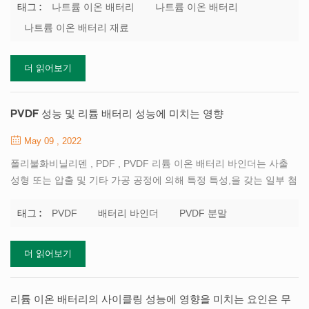
질 및 배터리 분리기. 그 중 전해질과 분리막은 기본적으로 리튬 이
나트륨 이온 배터리
나트륨 이온 배터리
태그 :
온 배터리 시스템을 따릅니다. 알루미늄 호일은 집전체의 양극과 음
나트륨 이온 배터리 재료
극 모두에 사용할 수 있지만 구리박은 리튬 이온 배터리의 음극에 필
요합니다(나트륨 이온은 양극에서 알루미늄 이온과 반응하지 않기
더 읽어보기
때문에). 이는 또한 전류 비용을 절감합니다. 수집기. 나트륨 이온과
리튬 이온의 특성 차이로 인해 나트륨 이온의 양극 및 음극 재료는
나트륨 이온 이동에 적합한 재료를 선택해야 하며 이는 나트륨 이온
PVDF 성능 및 리튬 배터리 성능에 미치는 영향
배터리 기술의 핵심이기도 합니다. 현재 크게 3가...
May 09 , 2022
폴리불화비닐리덴 , PDF , PVDF 리튬 이온 배터리 바인더는 사출
성형 또는 압출 및 기타 가공 공정에 의해 특정 특성,을 갖는 일부 첨
가제를 추가하여 수지로 만들어지며 폴리머,는 반응성이 높은 열가
소성 불소 중합체,는 반 -결정성 불소수지. 기계적 강도가 우수하기
PVDF
배터리 바인더
PVDF 분말
태그 :
때문에, 화학적 안정성, 전기화학적 안정성, 열적 안정성 및 전해질
에 대한 우수한 친화성, PVDF는 항상 많은 관심을 받아 왔습니다.
더 읽어보기
수지 폴리비닐리덴 플루오라이드(PVDF) 플루오르화 수지와 일반적
인 수지 특성을 모두 가지고 있습니다, 우수한 종합 성능,은 화학 전
원 공급 장치의 양극 및 음극의 중요한 부분입니다, 전극의 성능은
리튬 이온 배터리의 사이클링 성능에 영향을 미치는 요인은 무