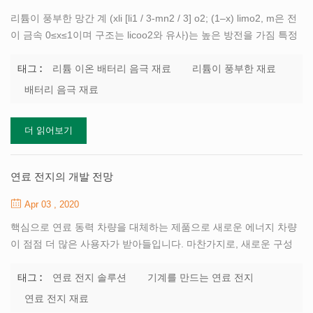
리튬이 풍부한 망간 계 (xli [li1 / 3-mn2 / 3] o2; (1–x) limo2, m은 전
이 금속 0≤x≤1이며 구조는 licoo2와 유사)는 높은 방전을 가짐 특정
용량. 현재 사용되는 양극 재료의 실제 용량의 약 2 배이므로 리튬
배터리 재료에 대해 널리 연구되고 있습니다. 또한, 재료는 다량의
리튬 이온 배터리 음극 재료
리튬이 풍부한 재료
태그 :
mn 원소를 함유하기 때문에, licoo2 및 3 원 재료 li [ni1 / 3mn1 /
배터리 음극 재료
3co1 / 3] o2보다 환경 적으로 안전하고 저렴하다. 따라서, xli [li1 /
3-mn2 / 3] o2; (1–x) limo2 재료는 많은 학자들이 차세대의 이상적
더 읽어보기
인 재료로 간주합니다 리튬 이온 배터리 음극 재료 . 현재 공 침법은
주로 리튬이 풍부한 망간 계 물질을 제조하는 데 사용되며 일부 연구
자들은...
연료 전지의 개발 전망
Apr 03 , 2020
핵심으로 연료 동력 차량을 대체하는 제품으로 새로운 에너지 차량
이 점점 더 많은 사용자가 받아들입니다. 마찬가지로, 새로운 구성
요소 중 하나로서 에너지 차량, 파워 배터리는 점점 더 유망한 시장
을 가지고 있습니다. 로 리튬 이온 배터리 및 슈퍼 커패시터, 토브 분
연료 전지 솔루션
기계를 만드는 연료 전지
태그 :
야의 첨단 기술 기업 항상 연료 전지 개발에 전념해 왔으며 새로운
연료 전지 재료
에너지를 터 뜨리다 전체 세트를 제공 할 수 있습니다 연료 전지 솔