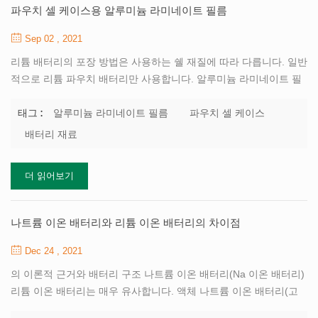
자 압출 마찰은 심각한 열을 생성 중 건조 혼합) 15의 저속으로 ~
파우치 셀 케이스용 알루미늄 라미네이트 필름
20rpm, 스크래핑 재료는 15 분 간격으로 2 ~ 3 회 ...
Sep 02 , 2021
리튬 배터리의 포장 방법은 사용하는 쉘 재질에 따라 다릅니다. 일반
적으로 리튬 파우치 배터리만 사용합니다. 알루미늄 라미네이트 필
름 및 열 밀봉. 금속 캔 배터리는 일반적으로 레이저 용접으로 밀봉
됩니다. 알루미늄 라미네이트 필름 일반적으로 나일론 층, 알루미늄
알루미늄 라미네이트 필름
파우치 셀 케이스
태그 :
층, PP 층의 3개의 층이 있습니다. 나일론 층은 알루미늄 라미네이
배터리 재료
트 필름의 외관을 보장하고 쉘의 손상을 줄이며 리튬 이온 배터리로
제조하기 전에 알루미늄 라미네이트 필름이 변형되지 않도록 하고
더 읽어보기
공기, 특히 산소가 배터리에 침투하는 것을 방지하고 내부 환경을 유
지합니다. 배터리 셀의. 리튬 이온 배터리는 일반적으로 물을 무서워
하므로 전극 시트의 수분 함량은 PPM 수준이되어야합니다. Al 층은
나트륨 이온 배터리와 리튬 이온 배터리의 차이점
물 침투를 방지하는 기능을하는 금속 Al 층으로 구성됩니...
Dec 24 , 2021
의 이론적 근거와 배터리 구조 나트륨 이온 배터리(Na 이온 배터리)
리튬 이온 배터리는 매우 유사합니다. 액체 나트륨 이온 배터리(고
체 리튬 이온 배터리와 같이 연구 중임)는 양극, 음극, 집전체 , 전해