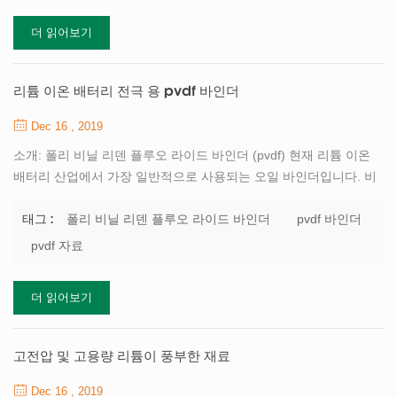
미래를 갖는 이유 중 하나입니다. 배터리 그래 핀 재료 우수한 열전
더 읽어보기
도율을 가지며 단층의 이론상 실온 열전도율은 최대 3,000-5,000w /
(m * k)입니다. 이 특성은 배터리 작동 중 열 방출을 연구하는 데 사
용할 수 있습니다. 기계적 특성이 우수하고 인성 및 강도가 우수한
리튬 이온 배터리 전극 용 pvdf 바인더
재료로 유...
Dec 16 , 2019
소개: 폴리 비닐 리덴 플루오 라이드 바인더 (pvdf) 현재 리튬 이온
배터리 산업에서 가장 일반적으로 사용되는 오일 바인더입니다. 비
극성 사슬 폴리머 바인더입니다. 그것은 강한 내 산화성, 우수한 열
안정성 및 쉬운 분산이 특징입니다. n- 메틸 피 롤리 돈 (nmp) 용매
폴리 비닐 리덴 플루오 라이드 바인더
pvdf 바인더
태그 :
로 필요합니다. 이 용매는 휘발 온도가 높고, 환경 오염이 있으며, 비
pvdf 자료
싸다. 명백한 결함은 다음과 같습니다. 1) 젊은 모듈러스는 1-4gpa
사이에서 비교적 높으며, p의 유연성 ole 조각이 충분하지 않습니다.
더 읽어보기
2) pvdf가 물을 흡수 할 때, 분자량 d 증가하고 점도가 낮아 지므로
환경에 대한 습도 요구 사항이 상대적으로 높습니다. 3) 이온 및 전
자 절연의 경우 전해질에 어느 정도의 팽창이 있습니다. 고온에서 리
고전압 및 고용량 리튬이 풍부한 재료
튬 금속 및 l...
Dec 16 , 2019