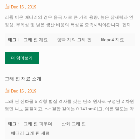
Dec 16 , 2019
리튬 이온 배터리의 경우 음극 재료 큰 가역 용량, 높은 잠재력과 안
정성, 무독성 및 낮은 생산 비용의 특성을 충족시켜야합니다. 현재
리튬 인산 철은 리튬 이온 배터리의 가장 일반적인 음극 재료입니다.
그러나, lifepo4는 전기 전도성이 불량하고 리튬 이온 이동도가 낮다.
그래 핀 재료
양극 재의 그래 핀
lifepo4 재료
태그 :
lifepo4 재료를 그래 핀과 결합하면 이론적으로 전도성과 승수 성능
을 향상시킬 수 있습니다. 그래 핀 물질의 특수성으로 인해, 음극 그
더 읽어보기
래 핀 물질에 대한 연구는 상대적으로 거의 이루어지지 않았다. 연구
에 따르면 그래 핀이 열 수법에 의해 lifepo4 표면에 직접 코팅 될 때
복합 재료의 승수 성능은 그리 좋지 않습니다. 그 이유는 그래 핀 재
그래 핀 재료 소개
료 구조의 적층 또는 파괴 일 수있다. 구명 포 4를 그래 핀으로 감싸
Dec 16 , 2019
서 형성된 물질은 구...
그래 핀 산화물 6 각형 벌집 격자를 갖는 탄소 원자로 구성된 2 차원
평면 나노 물질이고, c-c 결합 길이는 0.141nm이고, 이론 밀도는 약
0.77mg / m2이며, 두께는 단지 탄소 원자의 직경에 불과하다. 탄소
원자는 sp2 방식으로 혼성화에 참여하고 전자는 층 사이에서 부드
그래 핀 파우더
산화 그래 핀
태그 :
럽게 전도 할 수 있으므로 그래 핀은 전기를 매우 잘 전도합니다. 이
배터리 그래 핀 재료
것은 가장 작은 저항률을 가진 물질로, 그래 핀이 배터리에서 유망한