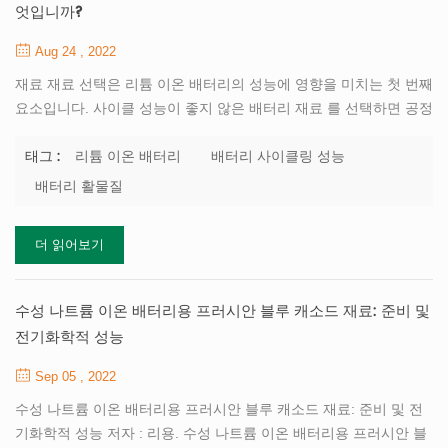
물론 전체 배터리.까지도 가지고 있습니다. 배터리 용량에 큰 영향,
엇입니까?
사이클 수명, 내부 저항, 급속 충전 내부...
Aug 24 , 2022
재료 재료 선택은 리튬 이온 배터리의 성능에 영향을 미치는 첫 번째
요소입니다. 사이클 성능이 좋지 않은 배터리 재료 를 선택하면 공정
이 합리적이고 생산이 완벽하더라도 셀의 사이클을 보장할 수 없습
니다. 그리고 더 좋은 재료를 사용하면 후속 생산 과정에서 약간의
리튬 이온 배터리
배터리 사이클링 성능
태그 :
문제가 있더라도 사이클 성능이 나쁘지 않을 수 있습니다. 물질적 관
배터리 활물질
점에서 배터리의 사이클링 성능은 전해질과 일치할 때 사이클 성능
이 더 나쁜 양극과 음극에 따라 달라집니다. 재료주기 성능이 좋지
더 읽어보기
않은 경우. 한편, 주기 동안 결정 구조가 너무 빨리 변하여 리튬 이온
의 방출 및 수용이 완료되지 않을 수 있습니다. 한편, 활물질과 해당
전해질이 조밀하고 균일한 SEI 필름을 생성하지 못하여 활물질과 전
수성 나트륨 이온 배터리용 프러시안 블루 캐소드 재료: 준비 및
해질 사이의 조기 부반응을 일으켜 전해질 소모가 빨라...
전기화학적 성능
Sep 05 , 2022
수성 나트륨 이온 배터리용 프러시안 블루 캐소드 재료: 준비 및 전
기화학적 성능 저자 : 리용. 수성 나트륨 이온 배터리용 프러시안 블