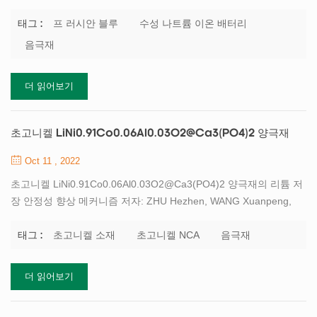
루 음극 재료: 준비 및 전기화학적 성능. Journal of Inorganic
Materials[J], 2019, 34(4): 365-372 doi:10.15541/jim20180272
프 러시안 블루
수성 나트륨 이온 배터리
태그 :
TOB New Energy 는 리튬 이온 배터리 및 나트륨 이온 배터리 등 프
음극재
러시안 블루 (PB)는 금속-유기 골격 복합체의 일종으로 수성 나트륨
이온 배터리의 양극 재료로 폭넓은 응용 가능성을 보여줍니다. 이 연
더 읽어보기
구에서는 단일 소스 방법으로 PB 복합 재료를 준비했습니다. 또한
반응 온도, 시간 및 염산 농도가 PB 형태 및 전기화학적 성능에 미치
는 영향을 체계적으로 조사하였다. 그 결과 ...
초고니켈 LiNi0.91Co0.06Al0.03O2@Ca3(PO4)2 양극재
Oct 11 , 2022
초고니켈 LiNi0.91Co0.06Al0.03O2@Ca3(PO4)2 양극재의 리튬 저
장 안정성 향상 메커니즘 저자: ZHU Hezhen, WANG Xuanpeng,
HAN Kang, YANG Chen, WAN Ruizhe, WU Liming, MAI Liqiang.
초고니켈 LiNi0.91Co0.06Al0.03O2@Ca3(PO4)2 음극 재료의 향상
초고니켈 소재
초고니켈 NCA
음극재
태그 :
된 리튬 저장 안정성 메커니즘. 무기 재료 저널, 2022, 37(9): 1030-
1036 DOI:10.15541/jim20210769 초고니켈 소재는 리튬이온 배터
더 읽어보기
리의 새로운 양극으로 높은 비 용량, 고전압 및 저렴한 비용으로 인
해 많은 관심을 받고 있습니다. 그러나 생성된 미세 균열, 기계적 분