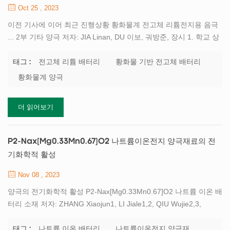
Oct 25 , 2023
이전 기사에 이어 최근 진행상황 황화물계 전고체 리튬전지용 음극
... 2부 기타 양극 저자: JIA Linan, DU 이보, 궈방준, 장시 1. 학교 상
하이교통대학교 기계공학과, 상하이 200241, 중국 2. 상하이 Yili
New Energy Technology Co., LTD. , 상하이 201306, 중국 리튬합
전고체 리튬 배터리
황화물 기반 전고체 배터리
태그 :
금 음극 심각한 계면부반응으로 인해, 순수한 리튬은 황화물 고체 전
황화물계 양극
해질에 직접 사용하기 어렵습니다. 단기적으로는 리튬 합금 소재가
더 매력적인 옵션을 제공합니다. 금속 리튬 양극과 비교하여 리튬 합
더 읽어보기
금 양극은 인터페이스 습윤성, 인터페이스 부반응 발생 억제, 고체
전해질의 화학적, 기계적 안정성을 향상시킵니다. 인터페이스하고
리튬 수상돌기의 성장으로 인한 단락을 방지합니다. ~에 동시에, 액
P2-Nax[Mg0.33Mn0.67]O2 나트륨이온전지 양극재료의 전
체...
기화학적 활성
Nov 08 , 2023
양극의 전기화학적 활성 P2-Nax[Mg0.33Mn0.67]O2 나트륨 이온 배
터리 소재 저자: ZHANG Xiaojun1, LI Jiale1,2, QIU Wujie2,3,
YANG Miaosen1, 리우 지안쥔2,3,4 1. 길림성 바이오매스 청정전환
및 고부가가치 활용 과학기술센터, 동북전력대학, 길림 132012, 중
나트륨 이온 배터리
나트륨이온전지 양극재
태그 :