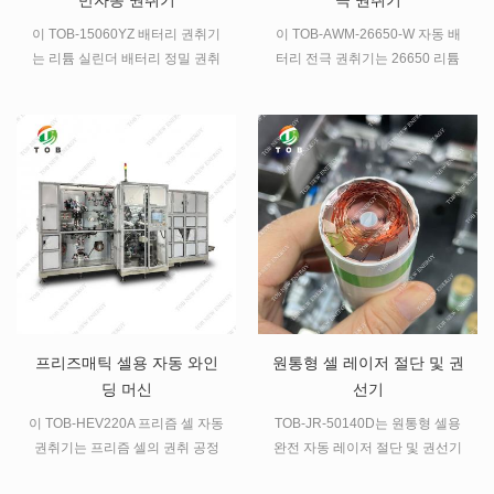
반자동 권취기
극 권취기
이 TOB-15060YZ 배터리 권취기
이 TOB-AWM-26650-W 자동 배
는 리튬 실린더 배터리 정밀 권취
터리 전극 권취기는 26650 리튬
에 사용되는 반자동 권취기입니
이온 원통형 셀 권취 공정에 적합
다.
합니다.
프리즈매틱 셀용 자동 와인
원통형 셀 레이저 절단 및 권
딩 머신
선기
이 TOB-HEV220A 프리즘 셀 자동
TOB-JR-50140D는 원통형 셀용
권취기는 프리즘 셀의 권취 공정
완전 자동 레이저 절단 및 권선기
에 사용되며 전자동으로 작동하는
입니다. 고정밀 전극 가공, 전압 제