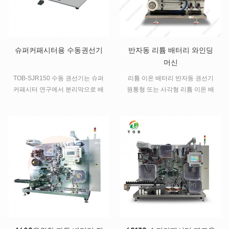
슈퍼커패시터용 수동권선기
반자동 리튬 배터리 와인딩
머신
TOB-SJR150 수동 권선기는 슈퍼
리튬 이온 배터리 반자동 권선기
커패시터 연구에서 분리막으로 배
원통형 또는 사각형 리튬 이온 배
터리 양극/음극 전극을 함께 감는
터리 용.
데 사용됩니다.