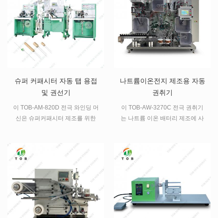
슈퍼 커패시터 자동 탭 용접
나트륨이온전지 제조용 자동
및 권선기
권취기
이 TOB-AM-820D 전극 와인딩 머
이 TOB-AW-3270C 전극 권취기
신은 슈퍼커패시터 제조를 위한
는 나트륨 이온 배터리 제조에 사
전자동 탭 제조 및 와인딩 머신입
용되는 자동 권취기이며, 다양한
니다 .
셀 직경을 권취하는 데 적합합니
다.