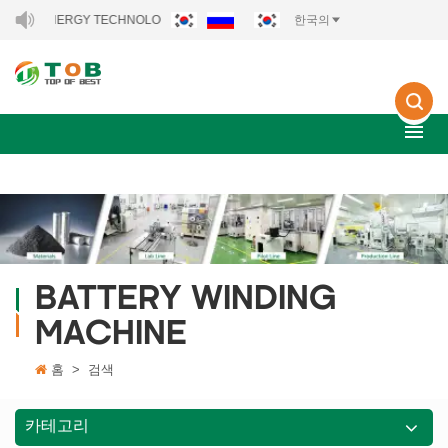
NERGY TECHNOLOGY CO., LTD..
한국의
BATTERY WINDING
MACHINE
홈
>
검색
카테고리