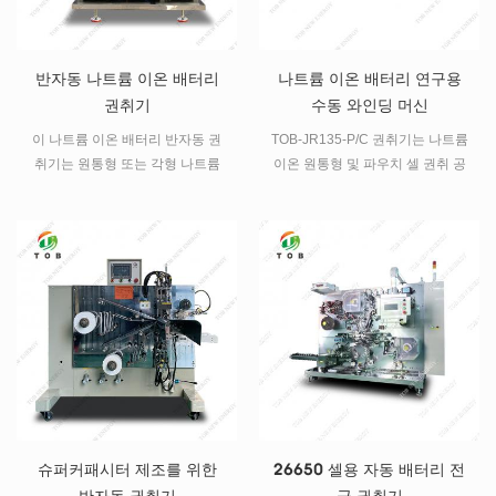
반자동 나트륨 이온 배터리
나트륨 이온 배터리 연구용
권취기
수동 와인딩 머신
이 나트륨 이온 배터리 반자동 권
TOB-JR135-P/C 권취기는 나트륨
취기는 원통형 또는 각형 나트륨
이온 원통형 및 파우치 셀 권취 공
이온 배터리 권취 공정에 적합합
정을 위한 수동 권취기입니다. 배
니다.
터리 연구실을 위해 특별히 설계
된 권취기입니다.
슈퍼커패시터 제조를 위한
26650 셀용 자동 배터리 전