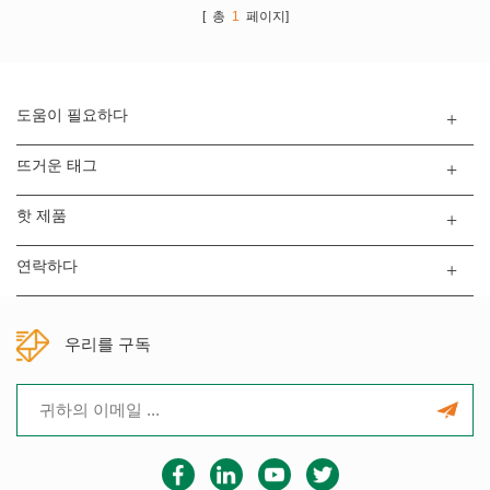
에서 니켈 탭 간격을 용접 할 수 있
탭)를 실린더 케이스의 바닥에 용
[ 총
1
페이지]
습니다. 단일 포인트 용, 스틸 케이
접하는 데 사용됩니다. 90mm 용
스가있는 Ni 탭 용접에 사용됩니
접 바늘은 실린더 케이스에 쉽게
다.
삽입하고 바닥을 용접 할 수 있습
니다. 이 기계는 마이크로 컨트롤
도움이 필요하다
러로 제어되며 작동이 매우 쉽고
안정적인 성능을 제공 할 수 있습
뜨거운 태그
니다.
핫 제품
연락하다
우리를 구독