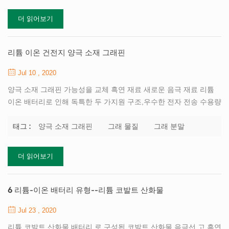
미래를 갖는 이유 중 하나입니다. 배터리 그래 핀 재료 우수한 열전
더 읽어보기
도율을 가지며 단층의 이론상 실온 열전도율은 최대 3,000-5,000w /
(m * k)입니다. 이 특성은 배터리 작동 중 열 방출을 연구하는 데 사
용할 수 있습니다. 기계적 특성이 우수하고 인성 및 강도가 우수한
리튬 이온 건전지 양극 소재 그래핀
재료로 유...
Jul 10 , 2020
양극 소재 그래핀 가능성을 교체 흑연 재료 새로운 음극 재료 리튬
이온 배터리로 인해 독특한 두 가지원 구조,우수한 전자 전송 수용량
및 최고 큰 특정 표면적이 있습니다. 리튬 저장 메커니즘 그래의 양
극 소재 sim ilar 하기 의 것 기타 탄소 재료입니다. 충전하는 동안,리
양극 소재 그래핀
그래 물질
그래 분말
태그 :
튬 이온에서 나오 캐소드전극 과 형태 Li2C6 을 통해 묻는 전해질로
탄 재료 층이 있습니다. 출력할 때,리튬 이온 나와 돌아와 캐소드전
더 읽어보기
극. 때문에 특별한 두 개의 차원 구조를 그래핀의 자료, 면 플레이트
간격이 더 큰 것보다 0.7nm,양쪽의 그래핀을 저장할 수 있는 리튬
이온입니다. 에서 동일한 시간이기 때문에,그래핀을 접하고 저장할
6 리튬-이온 배터리 유형--리튬 코발트 산화물
수도 있습니다 리튬,이론 그것의 용량이 될 수 있는 두 번의 흑연,이
Jul 23 , 2020
상 744mAh/g. 또한,의 ...
리튬 코발트 산화물 배터리 로 구성됩 코발트 산화물 음극선 고 흑연