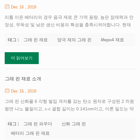
Dec 16 , 2019
리튬 이온 배터리의 경우 음극 재료 큰 가역 용량, 높은 잠재력과 안
정성, 무독성 및 낮은 생산 비용의 특성을 충족시켜야합니다. 현재
리튬 인산 철은 리튬 이온 배터리의 가장 일반적인 음극 재료입니다.
그러나, lifepo4는 전기 전도성이 불량하고 리튬 이온 이동도가 낮다.
그래 핀 재료
양극 재의 그래 핀
lifepo4 재료
태그 :
lifepo4 재료를 그래 핀과 결합하면 이론적으로 전도성과 승수 성능
을 향상시킬 수 있습니다. 그래 핀 물질의 특수성으로 인해, 음극 그
더 읽어보기
래 핀 물질에 대한 연구는 상대적으로 거의 이루어지지 않았다. 연구
에 따르면 그래 핀이 열 수법에 의해 lifepo4 표면에 직접 코팅 될 때
복합 재료의 승수 성능은 그리 좋지 않습니다. 그 이유는 그래 핀 재
그래 핀 재료 소개
료 구조의 적층 또는 파괴 일 수있다. 구명 포 4를 그래 핀으로 감싸
Dec 16 , 2019
서 형성된 물질은 구...
그래 핀 산화물 6 각형 벌집 격자를 갖는 탄소 원자로 구성된 2 차원
평면 나노 물질이고, c-c 결합 길이는 0.141nm이고, 이론 밀도는 약
0.77mg / m2이며, 두께는 단지 탄소 원자의 직경에 불과하다. 탄소
원자는 sp2 방식으로 혼성화에 참여하고 전자는 층 사이에서 부드
그래 핀 파우더
산화 그래 핀
태그 :
럽게 전도 할 수 있으므로 그래 핀은 전기를 매우 잘 전도합니다. 이
배터리 그래 핀 재료
것은 가장 작은 저항률을 가진 물질로, 그래 핀이 배터리에서 유망한