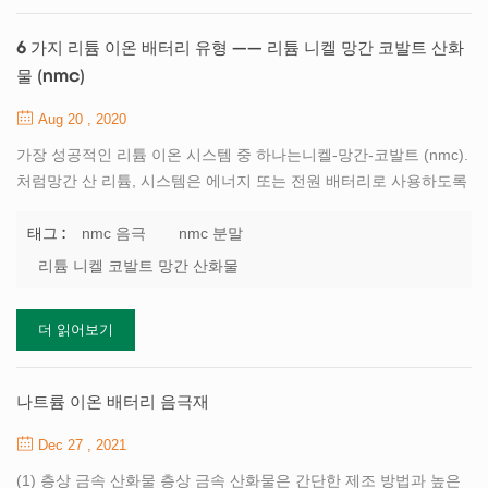
로 구성되어 일반적으로 다이아몬드 모양을 연결되어 있으로 격자
와 일반적으로 나타나 후에는 배터리를 형성한다. 첨정석을 제공합
6 가지 리튬 이온 배터리 유형 —— 리튬 니켈 망간 코발트 산화
낮은 저항하지만 낮은 에너지...
물 (nmc)
Aug 20 , 2020
가장 성공적인 리튬 이온 시스템 중 하나는니켈-망간-코발트 (nmc).
처럼망간 산 리튬, 시스템은 에너지 또는 전원 배터리로 사용하도록
사용자 정의 할 수 있습니다. 예를 들어,nmc적당한 부하에서 18650
배터리의 용량은 약 2,800mah이며 4a ~ 5a 방전 전류를 제공 할 수
nmc 음극
nmc 분말
태그 :
있습니다. 특정 전력에 최적화 된 동일한 유형의 nmc는 용량이
리튬 니켈 코발트 망간 산화물
2,000mah에 불과하지만 20a의 연속 방전 전류를 제공합니다. 실리
콘 양극은 4000mah 이상에 도달하지만 부하 용량이 감소하고 사이
더 읽어보기
클 수명이 단축됩니다. 흑연에 첨가 된 실리콘에는 결함이 있습니다.
즉, 충전과 방전에 따라 양극이 팽창하고 수축하여 기계적 응력이 높
은 배터리의 구조가 불안정 해집니다.nmc의 비밀은 니켈과 망간의
나트륨 이온 배터리 음극재
조합에 있습니다. 니켈...
Dec 27 , 2021
(1) 층상 금속 산화물 층상 금속 산화물은 간단한 제조 방법과 높은