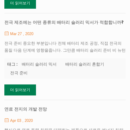
더 읽어보기
회로. 그만큼 연료 전지 나는 본질적으로 일종의 연료 및 산화제가
전기로 변환되는 발전기 연소없이 전기 화학 반응에 의해 직접. 따라
서 연료 전지 카르노 사이클에 의해 제한되지 않고 높은 에너지 변환
전극 제조에는 어떤 종류의 배터리 슬러리 믹서가 적합합니까?
능률. 연료 전지는 전력 변환만큼 60 % 효...
Mar 27 , 2020
전극 준비 중요한 부분입니다 전체 배터리 제조 공정, 직접 전극의
품질 다음 단계에 영향을줍니다. 그만큼 배터리 슬러리 준비 비 뉴턴
최고가 아닙니다 활물질, 결합제, 용매를 혼합하여 형성된 점성 액
그리고 다른 분말은 골고루. 이 슬러리에는 일정한 점도가 필요합니
배터리 슬러리 믹서
배터리 슬러리 혼합기
태그 :
다 유동성 및 충분히 작은 입자 크기. 그래서 어떤 종류의 배터리 슬
전극 준비
러리 믹서 전극 준비에 적합합니까? 먼저 믹서의 용량이 충분해야합
니다. 배터리 제조에는 큰 ~의 수 전극 좋은 일관성이 필요합니다 전
더 읽어보기
지 . 그래서 그것은 배터리 슬러리의 일관성에 대한 높은 요구 사항.
실제 혼합에서 공정, 슬러리의 각 배치는 혼합으로 인해 정확히 동일
하지 않습니다 동일한 조건에서도 작동, 시간, 급지 순서 및 기타 이
연료 전지의 개발 전망
유 기술적 조건에서, 각 배치 슬러리의 점도는 ...
Apr 03 , 2020