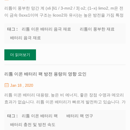
리튬이 풍부한 망간 계 (xli [li1 / 3-mn2 / 3] o2; (1–x) limo2, m은 전
이 금속 0≤x≤1이며 구조는 licoo2와 유사)는 높은 방전을 가짐 특정
용량. 현재 사용되는 양극 재료의 실제 용량의 약 2 배이므로 리튬
배터리 재료에 대해 널리 연구되고 있습니다. 또한, 재료는 다량의
리튬 이온 배터리 음극 재료
리튬이 풍부한 재료
태그 :
mn 원소를 함유하기 때문에, licoo2 및 3 원 재료 li [ni1 / 3mn1 /
배터리 음극 재료
3co1 / 3] o2보다 환경 적으로 안전하고 저렴하다. 따라서, xli [li1 /
3-mn2 / 3] o2; (1–x) limo2 재료는 많은 학자들이 차세대의 이상적
더 읽어보기
인 재료로 간주합니다 리튬 이온 배터리 음극 재료 . 현재 공 침법은
주로 리튬이 풍부한 망간 계 물질을 제조하는 데 사용되며 일부 연구
자들은...
리튬 이온 배터리 팩 방전 용량의 영향 요인
Jan 18 , 2020
리튬 이온 배터리 대용량, 높은 비 에너지, 좋은 장점 수명과 메모리
효과가 없습니다. 리튬 이온 배터리가 빠르게 발전하고 있습니다. 가
장 중요한 성과 지표 인 그들의 역량은 연구원의 관심. 이에 상응하
여 리튬 배터리 팩 대용량으로 빠르게 발전하고 있습니다. 충전, 긴
리튬 이온 배터리 팩
배터리 팩 연구
태그 :
수명 및 높은 안전성으로 새로운 요구 사항도 제시 제조 공정에서의
배터리 충전 및 방전 속도
기술 리튬 이온 배터리 팩 주로 전기 성능 테스트를 수행하는 데 사