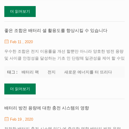
용됩니다 셀을 선별, 구성, 포장 및 조립하여 용량 및 압력 차이가 적
더 읽어보기
격 제품인지 여부 배터리 직렬 병렬 단량체는 특별한 고려가 필요하
다 배터리 팩에서 내부와 같은 우수한 용량, 충전 상태 만 저항, 자체
방전 일관성을 달성하고 재생하고 해제 할 수 있습니다. 일관성이 나
좋은 조합은 배터리 셀 활용도를 향상시킬 수 있습니다
쁜 경우 전체 배터리에 심각한 영향을 줄 ...
Feb 11 , 2020
우수한 조합은 전지 이용률을 개선 할뿐만 아니라 양호한 방전 용량
및 사이클 안정성을 달성하는 기초 인 단량체 일관성을 제어 할 수있
다. 그러나, 단일 배터리 용량의 AC 임피던스의 분산도는 강화 될 것
이며, 이는 사이클링 성능 및 배터리의 가용 용량을 약화시킬 것이
배터리 팩
전지
새로운 에너지를 터 뜨리다
태그 :
다. 그러나 어떻게 배터리를 잘 그룹화합니까? 단일 배터리의 차이
를 평가하기 위해 정량 분석 ​​방법을 사용할 수 있습니다. 첫째, 배터
더 읽어보기
리 성능에 영향을 미치는 핵심 사항은 수학적 방법으로 추출 된 후
배터리 성능의 종합적인 평가 및 비교는 수학적 추상화에 의해 실현
됩니다. 배터리 성능의 정성 분석은 정량 분석으로 변환되며, 배터리
배터리 방전 용량에 대한 충전 시스템의 영향
성능의 최적 조합을 위해 실제로 사용될 수있는 간단한 방법이 제안
Feb 19 , 2020
됩니다. 그룹 별 셀 스크리닝 기반의 종합 성능 평...
적절한 배터리 충전 시스템 있다 에 중요한 영향 배터리 방전 용량 .