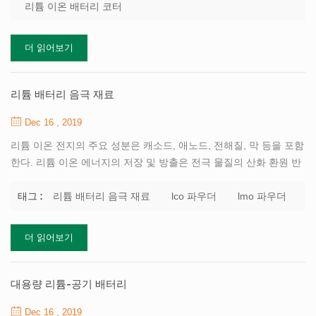
반적으로 실험실 장비는 스크레이퍼 유형을 채택하고 3c 배터리는
리튬 이온 배터리 코터
롤 투 롤 전사 코팅 유형을 채택하고 전원 배터리는 슬릿 압출 유형
을 채택합니다. 스크레이퍼 코팅 : 포일 기판은 코팅 롤러를 통과하
더 읽어보기
여 슬러리 트로프와 직접 접촉하고, 과량의 슬러리는 포일 기판 상에
코팅된다. 블레이드와 포일 기판 사이의 갭은 코팅 두께를 결정하고,
재료의 표면은 균일 한 코팅을 형성한다. 롤 투롤 전사 코팅 : 코팅
리튬 배터리 음극 재료
롤러가 회전하여 슬러리를 구동하고, 슬러리 ...
Dec 16 , 2019
리튬 이온 전지의 주요 성분은 캐소드, 애노드, 전해질, 막 등을 포함
한다. 리튬 이온 에너지의 저장 및 방출은 전극 물질의 산화 환원 반
응의 형태로 실현되며, 캐소드 활성 물질은 가장 중요한 핵심 물질이
다. 리튬 이온 배터리. 리튬 배터리의 아버지 인 goodenough 교수는
리튬 배터리 음극 재료
lco 파우더
lmo 파우더
태그 :
리튬 배터리 음극 재료 연구에 큰 공헌을했다. 1980 년 영국 옥스포
드 대학에서 일하면서 그는 리튬 코발트 산화물 (lco ) 리튬 음극으로
더 읽어보기
사용될 수 있습니다. 1981 년에 그는 타당성을 언급했다 리튬 니켈
레이트 lco 특허에서 캐소드 물질로서 (linio2, lno라고도 함). 1983
년에, 그는 첫번째 사용을 시도했습니다 리튬 망가 네이트 (lmo) 리
대용량 리튬-공기 배터리
튬-이온 배터리 용 음극 재료로 사용됩니다. 1997 년에 그는 인산...
Dec 16 , 2019