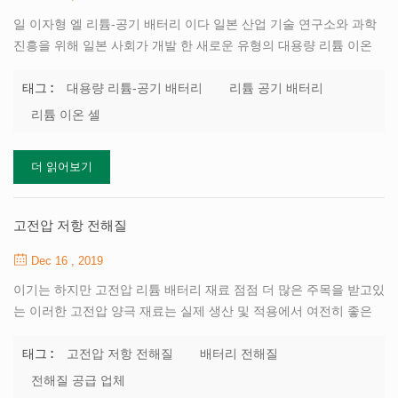
일 이자형 엘 리튬-공기 배터리 이다 일본 산업 기술 연구소와 과학
진흥을 위해 일본 사회가 개발 한 새로운 유형의 대용량 리튬 이온
배터리 (jsps). 배터리는 리튬 금속을 음극으로 사용하고 공기 중의
산소를 양극으로 사용하며 전극은 고체 전해질로 분리되어 있습니
대용량 리튬-공기 배터리
리튬 공기 배터리
태그 :
다. 음극은 유기 전해질 ; 양극은 수성 전해질 . 방전 동안, 음극은 리
리튬 이온 셀
튬 이온 형태로 유기 전해질에 용해 된 후, 고체 전해질을 통해 양극
의 수성 전해질로 이동하고; 전자는 와이어를 통해 양극으로 전달되
더 읽어보기
고 공기 중의 산소와 물은 미세한 탄화 탄소의 표면에서 반응합니다.
과산화수소는 양극의 전해질 수용액에서 리튬 이온과 형성 및 결합
되어 수용성 리튬 하이드 록 사이드를 형성한다. 충전시, 전자는 와
고전압 저항 전해질
이어를 통해 음극으로 전달되고, 리튬 이온은 양...
Dec 16 , 2019
이기는 하지만 고전압 리튬 배터리 재료 점점 더 많은 주목을 받고있
는 이러한 고전압 양극 재료는 실제 생산 및 적용에서 여전히 좋은
결과를 얻을 수 없습니다. 가장 큰 제한 요소는 카보네이트 계 전해
질의 전기 화학적 안정성 윈도우가 낮다는 것이다. 배터리 전압이 약
고전압 저항 전해질
배터리 전해질
태그 :
4．5 （vs．li/li＋）에 도달하면 전해질 격렬한 산화 분해가 일어나
전해질 공급 업체
배터리에 대한 리튬 삽입 및 리튬 제거가 제대로 작동하지 않습니다.