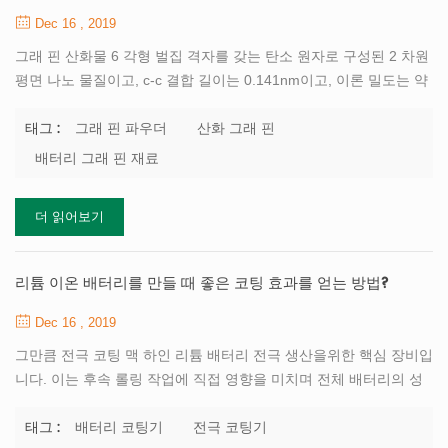
Dec 16 , 2019
그래 핀 산화물 6 각형 벌집 격자를 갖는 탄소 원자로 구성된 2 차원
평면 나노 물질이고, c-c 결합 길이는 0.141nm이고, 이론 밀도는 약
0.77mg / m2이며, 두께는 단지 탄소 원자의 직경에 불과하다. 탄소
원자는 sp2 방식으로 혼성화에 참여하고 전자는 층 사이에서 부드
그래 핀 파우더
산화 그래 핀
태그 :
럽게 전도 할 수 있으므로 그래 핀은 전기를 매우 잘 전도합니다. 이
배터리 그래 핀 재료
것은 가장 작은 저항률을 가진 물질로, 그래 핀이 배터리에서 유망한
미래를 갖는 이유 중 하나입니다. 배터리 그래 핀 재료 우수한 열전
더 읽어보기
도율을 가지며 단층의 이론상 실온 열전도율은 최대 3,000-5,000w /
(m * k)입니다. 이 특성은 배터리 작동 중 열 방출을 연구하는 데 사
용할 수 있습니다. 기계적 특성이 우수하고 인성 및 강도가 우수한
리튬 이온 배터리를 만들 때 좋은 코팅 효과를 얻는 방법?
재료로 유...
Dec 16 , 2019
그만큼 전극 코팅 맥 하인 리튬 배터리 전극 생산을위한 핵심 장비입
니다. 이는 후속 롤링 작업에 직접 영향을 미치며 전체 배터리의 성
능에도 영향을 미칩니다. 현재, 주로 리튬 배터리 전극 코팅 공정은
스크레이퍼 유형, 롤 투롤 전사 코팅 유형 및 슬릿 압출 유형이다. 일
배터리 코팅기
전극 코팅기
태그 :