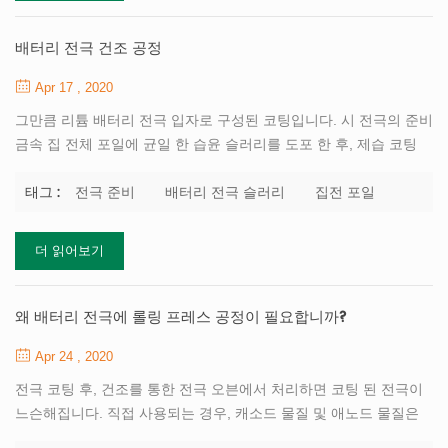
테스트 재현성 향상 사이클링 성능을 향상시킵니다. 새로운 에너지
를 터 뜨리다 전문가를 제공 할 수 있습니다 실험실 코터 ...에 대한
배터리 전극 건조 공정
리튬 이온 배터리 연구실 연구 . 캐소드 물질은 알루미늄 포일 상에
Apr 17 , 2020
코팅되고 애노드는 구리 포일 상에 ...
그만큼 리튬 배터리 전극 입자로 구성된 코팅입니다. 시 전극의 준비
금속 집 전체 포일에 균일 한 습윤 슬러리를 도포 한 후, 제습 코팅
중의 용매를 건조 제거한다. 배터리 바인더 또는 분산제 및 카본 블
랙 종종에 추가됩니다 배터리 전극 슬러리 . 고형분은 일반적으로
전극 준비
배터리 전극 슬러리
집전 포일
태그 :
30 %를 초과하지만, 용매가 증발함에 따라 건조 동안 코팅은 항상
약간의 수축을 겪는다. 습식 코팅에서 고체가 서로 접근하여 다공성
더 읽어보기
건식 전극 구조를 생성한다. 리튬 이온 배터리 전극의 건조 공정 및
코팅 공정은 독립적이며 서로 관련되어있다. 코팅의 특성은 건조 공
정의 설계 및 작동에 영향을 미칩니다. 코팅 속도, 코팅 두께는 건조
왜 배터리 전극에 롤링 프레스 공정이 필요합니까?
길이를 결정합니다. 코팅은 건조 공정에서 레벨링 공정을 가지며, 이
Apr 24 , 2020
는 코팅의 균일성에 영향을 미친다. 따라서, ...
전극 코팅 후, 건조를 통한 전극 오븐에서 처리하면 코팅 된 전극이
느슨해집니다. 직접 사용되는 경우, 캐소드 물질 및 애노드 물질은
전해질에 침지 된 후 떨어지기 쉽고 손상되기 쉽다. 전극 에 의해 눌