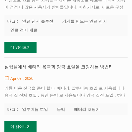
핵심으로 연료 동력 차량을 대체하는 제품으로 새로운 에너지 차량
이 점점 더 많은 사용자가 받아들입니다. 마찬가지로, 새로운 구성
요소 중 하나로서 에너지 차량, 파워 배터리는 점점 더 유망한 시장
을 가지고 있습니다. 로 리튬 이온 배터리 및 슈퍼 커패시터, 토브 분
연료 전지 솔루션
기계를 만드는 연료 전지
태그 :
야의 첨단 기술 기업 항상 연료 전지 개발에 전념해 왔으며 새로운
연료 전지 재료
에너지를 터 뜨리다 전체 세트를 제공 할 수 있습니다 연료 전지 솔
루션 , 우리는 제공 할 수 있습니다 연료 전지들 기재 , 기계를 만드
더 읽어보기
는 연료 전지 과 기술적 지원 . 우리는 또한 디자인 할 수 있습니다
너 스스로 연료 전지 연구실 , 연료 전지 파일럿 라인 및 생산 라인
귀하의 요청에 따라 공장에서. 비교 기존의 전력 전지를 사용하면 연
실험실에서 배터리 음극과 양극 호일을 코팅하는 방법?
료 전지가 전기로 직접 변환됩니다. 전기 화...
Apr 07 , 2020
리튬 이온 전극을 준비 할 때 배터리, 알루미늄 호일 로 사용됩니다
음극 집 전체 호일 , 동안 동박 로 사용됩니다 양극 집전 포일 . 하나
의 부드러운 경우 호일을 사용하는 경우 거친쪽에 호일을 적용하여
증가시키는 것이 좋습니다. 집전 호일과 재료 사이의 결합력. 그곳에
알루미늄 호일
동박
배터리 코팅기
태그 :
호일의 두께에 대한 특별한 요구 사항은 없지만 높음 호일의 표면 밀
도 균일성에 대한 요구. 만약 실리콘 기반 양극 재료 사용, 탄소 코팅
더 읽어보기
구리 호일 개선하는 데 사용할 수 있습니다 접착력, 접촉 저항 감소,