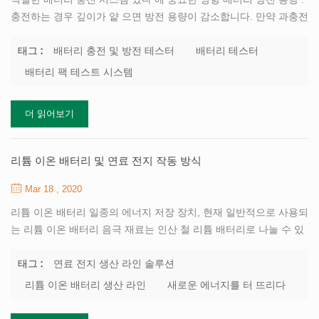
충전하는 경우 깊이가 얕 으면 방전 용량이 감소합니다. 만약 과충전
되면 배터리가 화학 활성 물질에 영향을 미쳐 돌이킬 수없는 손상.
배터리 용량과 수명을 줄입니다. 따라서 적절한 충전 속도, 상한 전
배터리 충전 및 방전 테스터
배터리 테스터
태그 :
압 및 정전압 차단 전류로 충전 효율 및 안전성 보장 충전 용량을 실
배터리 팩 테스트 시스템
현하면서 안정성을 최적화 할 수 있습니다. tob는 전 세트를 제공 할
수 있습니다 배터리 및 배터리 팩 충전 방전 시험기 ...에 대한 전극
더 읽어보기
재료 연구, 배터리 성능 테스트, 소규모 배터리 형성, 기능 등급, 배
터리 팩 테스트 등 현재 정전류와 정전압 충전 모드는 주로 전원에
사용됩니다 리튬 이온 배터리 . 으로 리튬의 정전류 및 정전압 충전
리튬 이온 배터리 및 연료 전지 작동 방식
결과 분석 다른 충전 상태에서 인...
Mar 18 , 2020
리튬 이온 배터리 일종의 에너지 저장 장치, 현재 일반적으로 사용되
는 리튬 이온 배터리 음극 재료는 인산 철 리튬 배터리로 나눌 수 있
습니다. 삼원 배터리 및 망간 산 리튬 배터리. 리튬 철을 예를 들어
인산 배터리 : 방전시 인산 철 양극 및 음극으로부터 리튬 이온이 전
연료 전지 생산 라인 솔루션
태그 :
달됨 전해질과 외부 회로에서 전달 된 전자를 통해 리튬 인산 철을
리튬 이온 배터리 생산 라인
새로운 에너지를 터 뜨리다
형성하기 위해 결합하십시오. 에 내장 된 리튬 음극의 흑연 층이 빠
져 나와 리튬 이온이된다 전해질을 통해 전자가 양극으로 이동 외부