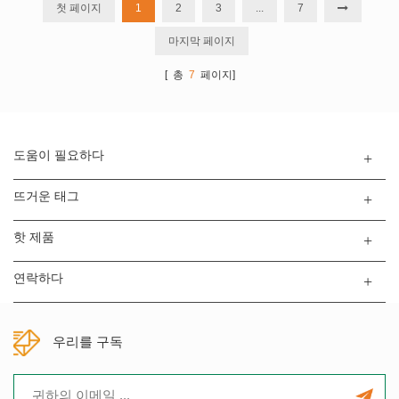
펫 주로 배터리 전해질 주입 및 배터리 연구에 사용됩니다. 3. 배터
첫 페이지
1
2
3
...
7
리 분리기를 사용하여 음극 전극을 ...
마지막 페이지
[ 총
7
페이지]
도움이 필요하다
뜨거운 태그
핫 제품
연락하다
우리를 구독