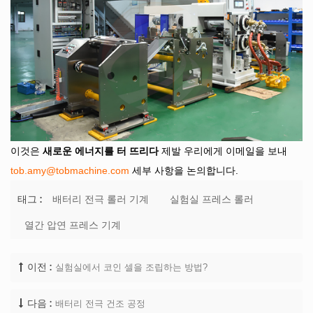
이것은
새로운 에너지를 터 뜨리다
제발
우리에게 이메일을 보내
tob.amy@tobmachine.com
세부 사항을 논의합니다.
배터리 전극 롤러 기계
실험실 프레스 롤러
태그 :
열간 압연 프레스 기계
실험실에서 코인 셀을 조립하는 방법?
이전 :
배터리 전극 건조 공정
다음 :