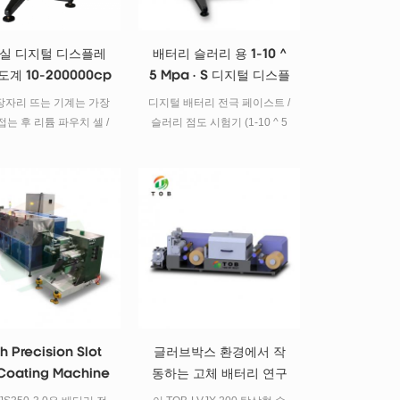
실 디지털 디스플레
배터리 슬러리 용 1-10 ^
도계 10-200000cp
5 Mpa · S 디지털 디스플
레이 점도계
장자리 뜨는 기계는 가장
디지털 배터리 전극 페이스트 /
접는 후 리튬 파우치 셀 /
슬러리 점도 시험기 (1-10 ^ 5
폴리머 셀 가장자리 핫 성
mpa · s) 명세서 전지 전극 파
형에 사용됩니다.
스타 / 슬러리의 점도는 집 전
체상의 전극 코팅 동안 중요한
역할을하기 때문에, 테스터를
사용하여 혼합시 점도를 모니
터링하고 조정해야한다. 일반
적으로 캐소드 슬러리 점도는
6000-1000cp 범위에서 제어
해야하고, 애노드 슬러리 점도
는 1000-3000cp 범위에서 제
어되어야합니다. tob-ndj-5s 디
h Precision Slot
글러브박스 환경에서 작
지털 점도계는 10-100000cp
Coating Machine
동하는 고체 배터리 연구
의 점도 시험 범위를 가지고 있
 Lithium Battery
개발용 슬롯 다이 코팅기
습니다. 계산하지 않고 직접 테