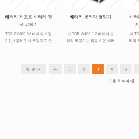
배터리 제조용 배터리 전
배터리 분리막 코팅기
배터
극 코팅기
이
TOB-SY400-3A 배터리 코팅
이 TOB-W400-1.2 배터리 분
이 T
기는 3롤러 전사 코팅기로 연
리막 코팅기는 리튬 이온 배터
리막 
속 코팅과 간헐 코팅이 모두 가
리 분리막의 정밀 코팅에 사용
리 분
능하여 다양한 기판의 표면 코
됩니다.
팅에 편리합니다.
첫 페이지
1
2
3
4
5
[ 총
8
페이지]