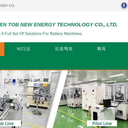
..
EN TOB NEW ENERGY TECHNOLOGY CO., LTD.
 A Full Set Of Solutions For Battery Machines.
비디오
프로젝트
획득