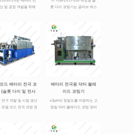
-JS350-3.0은 배터리 전
이 TOB-LVJY-200 탁상형 슬
스트 결과를 화면에 표시합니
Electrode
산 및 공정 개발을 위해
롯 다이 코팅기는 글러브 박스
다. 리튬 배터리 생산 및 실험
 고성능 슬롯 다이 코팅
환경에서 작동하도록 설계되
실 연구에 이상적인 점도 시험
니다. 정밀한 코팅 제어,
었습니다. 높은 코팅 정밀도,
장비입니다. 모델 디지털 디스
인 장력 시스템, 그리고
균일성 및 안정적인 슬러리 공
플레이 점도계 TOB-NDJ-5S
 소재 호환성을 갖춘 이
급을 제공하여 고체 배터리 연
디스플레이 영어 패널 디스플
 파일럿 규모 및 고급 실
구에 이상적입니다.
레이 회전 속도 (rpm / min)
환경에 이상적인 솔루션
6/12/30/60 표준 로터 사양 1 #
입니다.
/ 2 # / 3 # / 4 # 로터, 1-10cp
범위에서 점도 테스트를 위해
0 # 로터를 선택할 수도 있습
니다. 측정 범위 1-100000
 모드 배터리 전극 코
배터리 전극용 닥터 블레
mpa.s 측정 정확도 (뉴턴 액
체) ± 1 % 반복적 인 오류 (뉴
 (슬롯 다이 및 전사
이드 코팅기
턴 액체) ± 0.5 % 온도 측정 예,
방식)
 연구 개발 및 시범 생산
±3μm의 정밀도를 자랑하는 고
온도 프로브를 함께 선택할 수
 듀얼 모드 전극 코팅 장
정밀 닥터 블레이드 코팅 장비
있습니다 치수 300 * 300 *
슬롯 다이 방식과 콤마 트
로, 배터리 전극 코팅에 적합하
450mm 순중량 2kg (받침대
 방식 간 전환 가능. 폭
며, 최대 150°C의 양면 열풍
제외) 작동 온도 5-35 ℃ 작동
m, 정밀도 ±3um. NMC,
건조 기능과 연속 코팅 시스템
습도 ≤80 % 소스 전압 AC
, 흑연 소재에 사용 가능.
을 갖추고 있습니다. 리튬 이온