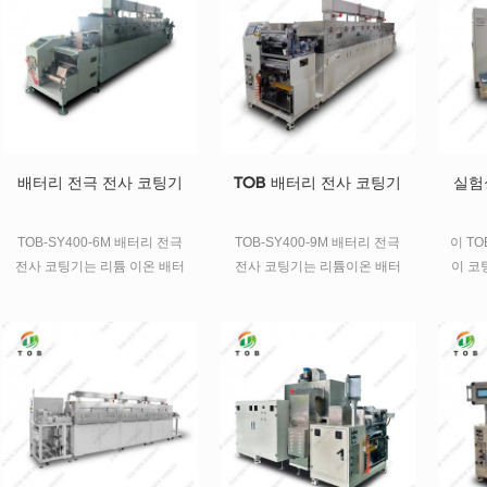
기판에 균일하게 코팅되어 크
기와 무게가 공정 범위 내에 있
도록 합니다. 건조 후 롤업하여
후속 공정을 준비합니다.
배터리 전극 전사 코팅기
TOB 배터리 전사 코팅기
실험
TOB-SY400-6M 배터리 전극
TOB-SY400-9M 배터리 전극
이 TO
전사 코팅기는 리튬 이온 배터
전사 코팅기는 리튬이온 배터
이 코
리 양극 및 음극 전극에 사용됩
리 양극 및 음극 전극 정밀 코
의 양
니다. 정밀코팅은 주로 풀림부,
팅에 사용되며, 주로 풀림부,
코팅에
헤드부, 오븐부, 견인부, 와인
헤드부, 오븐부, 견인부, 와인
부분,
딩부, 전기제어부로 구성되어
딩부 및 전기 제어부로 구성됩
분, 견
있습니다.
니다.
기 제
교반된
하게 
공정 
니다.