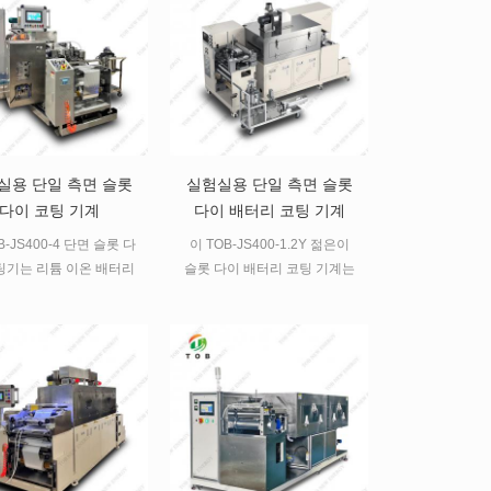
100-230V 45-65HZ 구조
배터리, 슈퍼커패시터 및 실험
rs232 날짜 입력 포트 날짜 처
실 규모의 코팅 작업에 이상적
리 소프트웨어를 선택할 수 있
입니다.
습니다 패키지 및 배송 1 표준
수출 패키지 : 내부 충돌 방지
보호, 외부 수출 나무 상자 패
키지 2 배송 익스프레스, 공기,
바다 요구에 따라 가장 적합한
실용 단일 측면 슬롯
실험실용 단일 측면 슬롯
배송 모드 3 운송 과정에서 손
다이 코팅 기계
다이 배터리 코팅 기계
상에 대한 책임은 무료로 손상
B-JS400-4 단면 슬롯 다
이 TOB-JS400-1.2Y 젊은이
부분을 변경 4 고객의 국가 요
팅기는 리튬 이온 배터리
슬롯 다이 배터리 코팅 기계는
구 사항에 따라 적절한 전압 입
극 및 양극 전극의 정밀
리튬 이온 배터리의 양극 및 양
력 및 전원 플러그를 공급하십
 사용됩니다. 주로 풀기
극 전극의 정밀 코팅에 사용됩
시오. 서비스 1 배터리 기술을
 머신 헤드 부분, 오븐 부
니다. 주로 풀기 부분, 머신 헤
지원하는 기계를 공급합니다.
인 부분, 감기 부분 및 전
드 부분, 오븐 부분, 견인 부분,
2 우리는 또한 폴리머 배터리,
어 부분으로 구성됩니다.
감기 부분 및 전기 제어 부분으
실린더 배터리, 휴대 전화 배터
 슬러리를 기판에 균일
로 구성됩니다.
리, EV 배터리를 포함한 리튬
코팅하여 크기, 무게 등이
배터리에 대한 전체 재료 세트
범위 내에 있는지 확인합
를 공급할 수 있습니다. 3 우리
 건조처리 후 말아서 다음