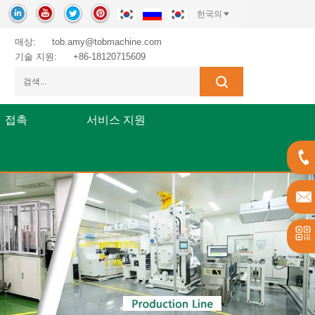
한국의
매상:
tob.amy@tobmachine.com
기술 지원:
+86-18120715609
접촉
서비스 지원