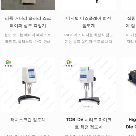
리튬 배터리 슬러리 스크
디지털 디스플레이 회전
실험
레이퍼 섬도 측정기
점도계
이 점
섬도 보드는 배터리 페이스트,
ssr 시리즈 디지털 회전식 점도
이 가
페인트, 플라스틱, 안료, 인쇄
계는 동축 실린더 구조를 채택
자리 
잉크, 종이, 세라믹, 의약품, 식
합니다. 작은 샘플 어댑터를 사
리튬 
품 등과 같은 생산, 보관 및 적
용하여 각 측정에 필요한 샘플
용 중에 분산 된 제품의 섬도를
의 양이 매우 작습니다 .7ml
측정하는 데 사용됩니다.
-13ml (0 번 로터의 경우
21ml), 순환 온도 조절 워터 재
킷 옵션을 사용할 수 있습니다
온도 조절 수조와 함께 측정 샘
플의 온도를 제어합니다. 작동
이 매우 편리하고 측정 값이 정
확합니다. 귀중한 샘플과 희귀
샘플의 측정에 매우 적합합니
터치스크린 점도계
TOB-DV 시리즈 마이크
Hig
다.
로 회전 점도계
Die 
For