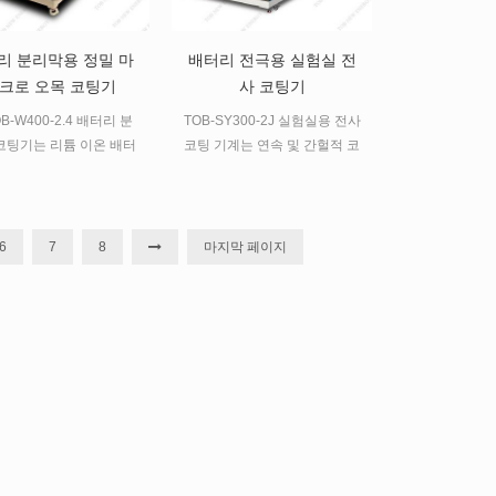
는 또한 실험실 연구, 시험 규
공정을 준비합니다.
모 연구 및 생산 라인을위한 리
튬 배터리 장비의 전체 ​​세트를
리 분리막용 정밀 마
배터리 전극용 실험실 전
공급할 수 있습니다. 4 우리는
크로 오목 코팅기
사 코팅기
또한 배터리 설계, 연구 및 생
OB-W400-2.4 배터리 분
TOB-SY300-2J 실험실용 전사
산을위한 배터리 기술의 전체
코팅기는 리튬 이온 배터
코팅 기계는 연속 및 간헐적 코
세트를 제공 할 수 있습니다.
리막의 정밀 코팅에 사용
팅을 가능하게 하는 3롤러 전
우리는 서로 협력했고 우리는
됩니다.
사 코팅 기계로, 다양한 기판의
최고의 배터리를 최고로 할 것
표면 코팅 공정에 적용하기에
입니다 이메일 :
편리합니다.
tob.amy@tobmachine.com 스
6
7
8
마지막 페이지
카이프 : amywangbest86
whatsapp / 전화 번호 :
+86181 2071 5609