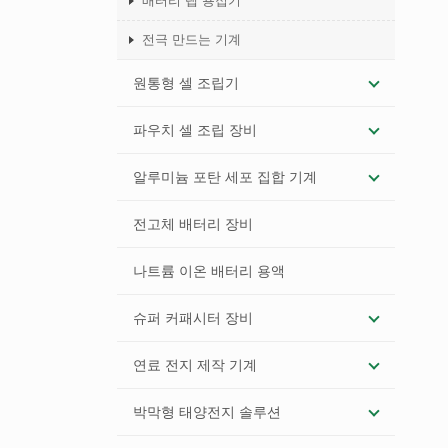
배터리 탭 용접기
전극 만드는 기계
원통형 셀 조립기
파우치 셀 조립 장비
알루미늄 포탄 세포 집합 기계
전고체 배터리 장비
나트륨 이온 배터리 용액
슈퍼 커패시터 장비
연료 전지 제작 기계
박막형 태양전지 솔루션