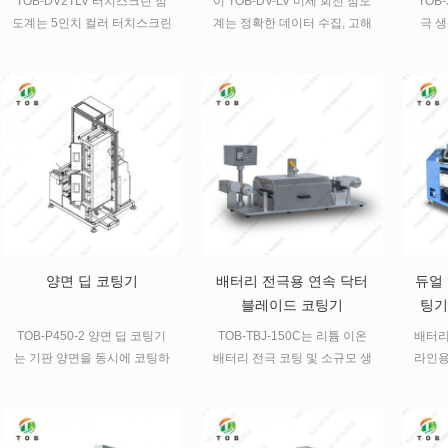
TOB-DV2TLV 터치스크린 점
이 TOB-DV-LV 미세 회전 점도
TOB
도계는 5인치 컬러 터치스크린
계는 정확한 데이터 수집, 고해
극 생
디스플레이를 통해 사용자가
상도 TFT 디스플레이, 명확한
설계된
시험 설정 및 데이터 수집 과정
데이터 디스플레이 및 보다 포
장비입
을 안내하여 점도 측정을 빠르
괄적인 기능을 갖춘 고급 기계
안정적
고 쉽게 수행할 수 있도록 합니
설계 기술, 제조 공정 및 마이
폭넓은
다. 강력한 프로그래밍 기능과
크로컴퓨터 제어 기술을 채택
장비는
고급 데이터 분석 기능을 갖춘
합니다. 이 장비는 높은 측정
험실 
DV2T는 정밀성, 다재다능함,
감도, 신뢰할 수 있는 테스트
그리고 사용 편의성을 요구하
결과, 쉬운 작동 및 아름다운
는 실험실에 이상적입니다.
외관을 특징으로 합니다.
양면 딥 코팅기
배터리 전극용 연속 닥터
듀얼
블레이드 코팅기
팅기
TOB-P450-2 양면 딥 코팅기
TOB-TBJ-150C는 리튬 이온
배터리
는 기판 양면을 동시에 코팅하
배터리 전극 코팅 및 소규모 생
라인용
는 데 사용됩니다. 이 기계는
산 실험을 위해 설계된 실험실
비. 
주로 권취부, 코팅부, 오븐부,
규모의 연속 닥터 블레이드 코
랜스퍼
견인부, 권취부, 전자 제어부로
팅 장비입니다.
350m
구성됩니다. 교반된 슬러리는
LFP