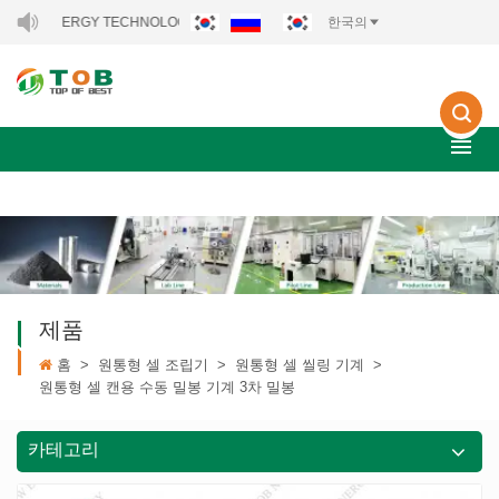
ERGY TECHNOLOGY CO., LTD..
한국의
제품
홈
>
원통형 셀 조립기
>
원통형 셀 씰링 기계
>
원통형 셀 캔용 수동 밀봉 기계 3차 밀봉
카테고리