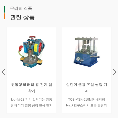
우리의 작품
관련 상품
형 배터리 용 전기 압
실린더 셀용 유압 씰링 기
전기 실린
착기
계
fkj-18 전기 압착기는 원통
TOB-MSK-510M은 배터리
tob-px-o
터리 밀봉 공정 전용 전기
R&D 연구소에서 모든 유형의
에서 모든 
압착 공구입니다.
실린더 케이스를 밀봉하기 위한
스를 밀봉하
소형 유압 크림퍼입니다..