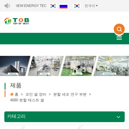
NEW ENERGY TECHNOLOGY CO., LTD..
한국의
제품
홈
>
코인 셀 장비
>
분할 세포 연구 부분
>
4680 분할 테스트 셀
카테고리