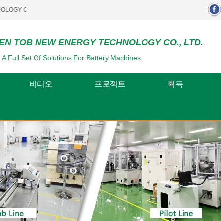
 LTD..
EN TOB NEW ENERGY TECHNOLOGY CO., LTD.
 A Full Set Of Solutions For Battery Machines.
비디오
프로젝트
획득