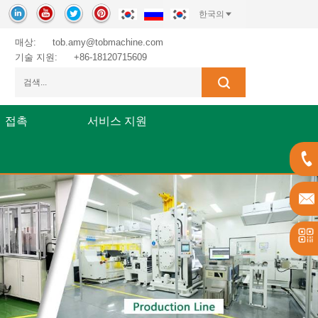
한국의
매상:
tob.amy@tobmachine.com
기술 지원:
+86-18120715609
접촉
서비스 지원