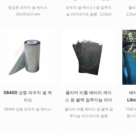
113um
형성된 파우치 셀 케이스
파우치 셀 케이스 t 용 알루미
폴리
20x25x3.0 mm
늄 라미네이트 필름 : 113um
122
08400 성형 파우치 셀 케
폴리머 리튬 배터리 케이
배터
이스
스 용 블랙 알루미늄 라미
Lib
네이트 필름
08400 성형 파우치 셀 케이스
폴리머 리튬 배터리 용 블랙 알
TOB 
루미늄 라미네이트 필름
합니다
해질 LI
리오온
리, 