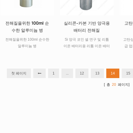
전해질을위한 100ml 순
실리콘-카본 기반 양극용
고탄
수한 알루미늄 병
배터리 전해질
전해질을위한 100ml 순수한
Si 양극 코인 셀 연구 및 리튬
고탄성
알루미늄 병
이온 배터리용 리튬 이온 배터
급 업체
리 재료 전해질.
병 
li2si
4.8
1.1
첫 페이지
1
...
12
13
14
15
책 패
[ 총
20
페이지]
패키지
링, 
씰링 
공기,
적합한
터리 
공급합
리머 