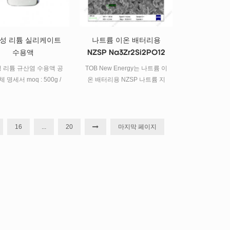
성 리튬 실리케이트
나트륨 이온 배터리용
수용액
NZSP Na3Zr2Si2PO12
전해질
 리튬 규산염 수용액 공
TOB New Energy는 나트륨 이
 명세서 moq : 500g /
온 배터리용 NZSP 나트륨 지
상품명 규산 리튬 분자식
르코늄 실리콘 인 산소
o3 / li2o · sio2 계수 (n)
Na3Zr2Si2PO12 전해질을 제
 함유량 23 점도 7 밀도
공합니다.
8 ph 11 외관 투명한 해결
16
...
20
마지막 페이지
키지 및 배송 1 표준 수출
 : 내부 플라스틱 병 씰
알루미늄 플라스틱 복합 막
외부 2 배송 익스프레스,
 바다 요구에 따라 가장
 배송 모드 서비스 1 배
기술을 지원하는 기계를
니다. 2 우리는 또한 폴
배터리, 실린더 배터리,