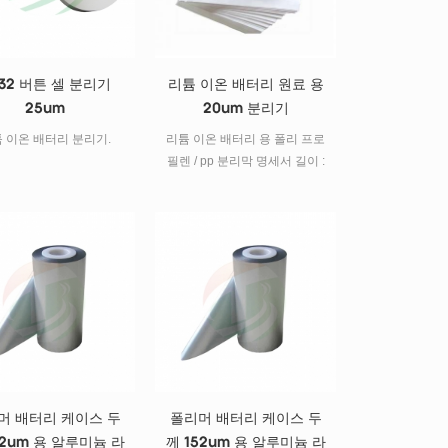
32 버튼 셀 분리기
리튬 이온 배터리 원료 용
25um
20um 분리기
 이온 배터리 분리기.
리튬 이온 배터리 용 폴리 프로
필렌 / pp 분리막 명세서 길이 :
400m, 폭 : 50mm, thicness :
20um 모드 : t-pp-20 이름 PP
세퍼레이터 용지 안건 단위 유
형 t-pp-20 두께 음 20 공기 투
과성 초 / 100ml 420 다공성의
요인 % 40 인장 강도 md kg /
cm2 > 1200 td kg / cm2 & gt;
130 빵꾸 강도 지 & gt; 450 열
수축 (90 ℃ 1 시간) md %
≤2.5 td % ≤0.5 열 수축 (105
℃ 1 시간) md % ≤4 td % ≤1
머 배터리 케이스 두
폴리머 배터리 케이스 두
폐색기 온도 ℃ 153 꾸러미 이
22um 용 알루미늄 라
께 152um 용 알루미늄 라
메일 :