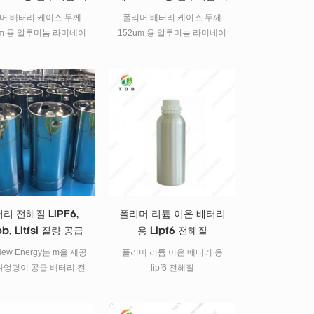
미네이트 필름
미네이트 필름
tob.amy@tobmachine.com 스
머 배터리 케이스 두께
폴리머 배터리 케이스 두께
카이프 : amywangbest86
um 용 알루미늄 라미네이
152um 용 알루미늄 라미네이
whatsapp / 전화 번호 :
트 필름.
트 필름
+86181 2071 5609
리 전해질 LIPF6,
폴리머 리튬 이온 배터리
ob, Litfsi 질량 공급
용 Lipf6 전해질
New Energy는 m을 제공
폴리머 리튬 이온 배터리 용
엉덩이 공급 배터리 전
lipf6 전해질
PF6, LIBOB, LITFSI 등
 배터리, NA- 이온 배터
LI-S 배터리, 슈퍼 커패시