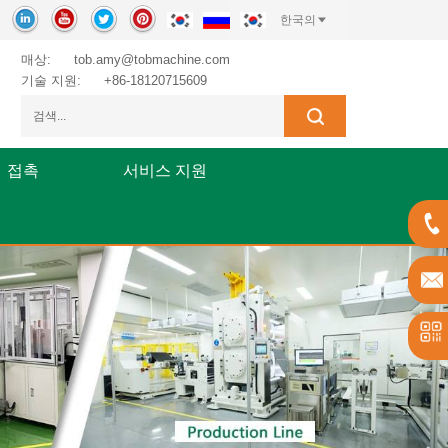
한국의
매상:
tob.amy@tobmachine.com
기술 지원:
+86-18120715609
접촉
서비스 지원