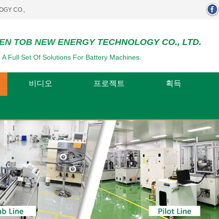
.
EN TOB NEW ENERGY TECHNOLOGY CO., LTD.
 A Full Set Of Solutions For Battery Machines.
비디오
프로젝트
획득